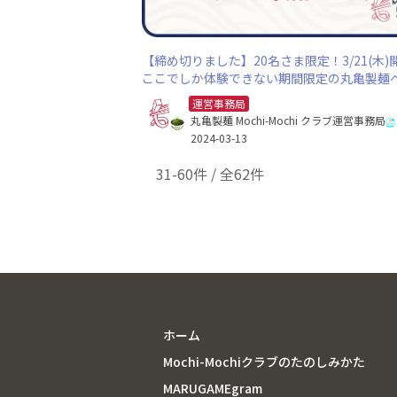
【締め切りました】20名さま限定！3/21(木)
ここでしか体験できない期間限定の丸亀製麺
待
運営事務局
丸亀製麺 Mochi-Mochi クラブ運営事務局
2024-03-13
31-60件 / 全62件
ホーム
Mochi-Mochiクラブのたのしみかた
MARUGAMEgram