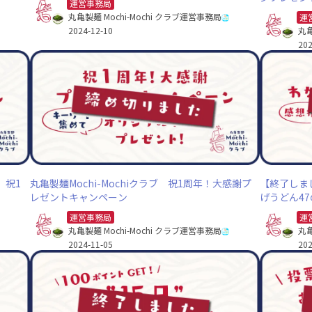
運営事務局
丸亀製麺 Mochi-Mochi クラブ運営事務局
運
2024-12-10
丸亀
202
 祝1
丸亀製麺Mochi-Mochiクラブ 祝1周年！大感謝プ
【終了しま
レゼントキャンペーン
げうどん4
運営事務局
運
丸亀製麺 Mochi-Mochi クラブ運営事務局
丸亀
2024-11-05
202