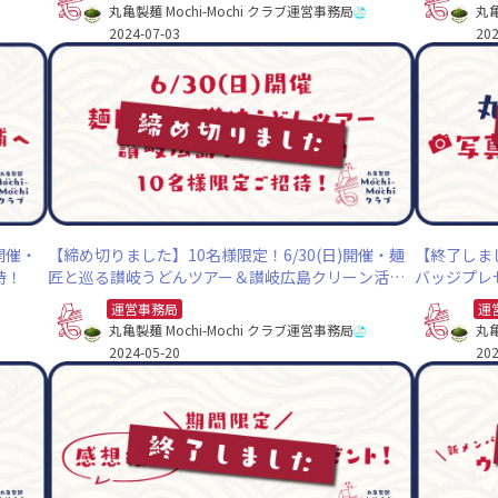
丸亀製麺 Mochi-Mochi クラブ運営事務局
丸亀
2024-07-03
202
開催・
【締め切りました】10名様限定！6/30(日)開催・麺
【終了しま
待！
匠と巡る讃岐うどんツアー＆讃岐広島クリーン活動
バッジプレ
へご招待！
運営事務局
運
丸亀製麺 Mochi-Mochi クラブ運営事務局
丸亀
2024-05-20
202