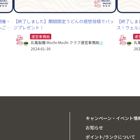
開催・
【終了しました】期間限定うどんの感想投稿でバッ
【終了しま
へご招
ジプレゼント！
ス！ウェル
運営事務局
運
丸亀製麺 Mochi-Mochi クラブ運営事務局
丸亀
2024-01-30
202
キャンペーン・イベント情
お知らせ
ポイント/ランクについて