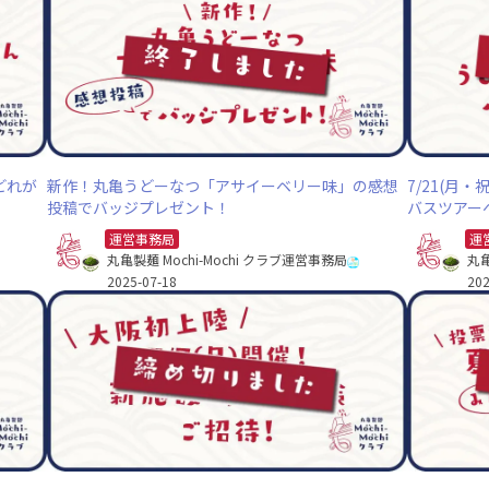
どれが
新作！丸亀うどーなつ「アサイーベリー味」の感想
7/21(月
投稿でバッジプレゼント！
バスツアー
運営事務局
運
丸亀製麺 Mochi-Mochi クラブ運営事務局
丸亀
2025-07-18
202