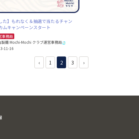
した】もれなく＆抽選で当たるチャン
カムキャンペーンスタート
営事務局
製麺 Mochi-Mochi クラブ運営事務局
3-11-16
‹
1
2
3
›
報