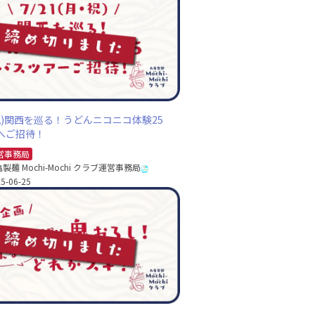
・祝)関西を巡る！うどんニコニコ体験25
へご招待！
営事務局
製麺 Mochi-Mochi クラブ運営事務局
5-06-25