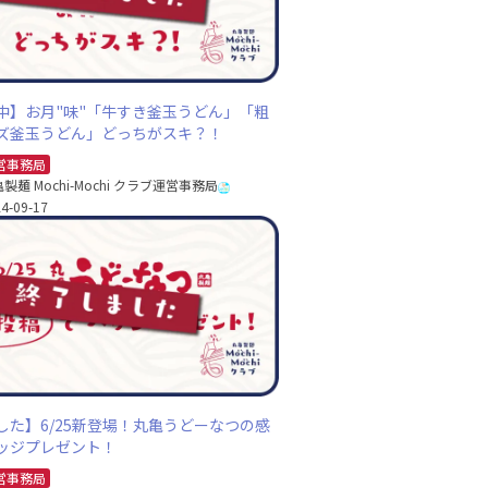
中】お月"味"「牛すき釜玉うどん」「粗
ズ釜玉うどん」どっちがスキ？！
営事務局
製麺 Mochi-Mochi クラブ運営事務局
4-09-17
した】6/25新登場！丸亀うどーなつの感
ッジプレゼント！
営事務局