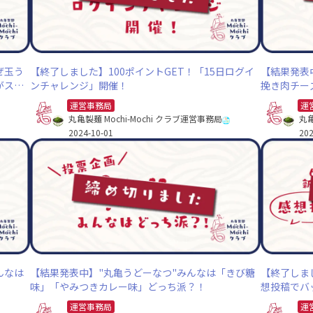
ぜ玉う
【終了しました】100ポイントGET！「15日ログイ
【結果発表
がス
ンチャレンジ」開催！
挽き肉チー
運営事務局
運
丸亀製麺 Mochi-Mochi クラブ運営事務局
丸亀
2024-10-01
202
んなは
【結果発表中】"丸亀うどーなつ"みんなは「きび糖
【終了しま
味」「やみつきカレー味」どっち派？！
想投稿でバ
運営事務局
運