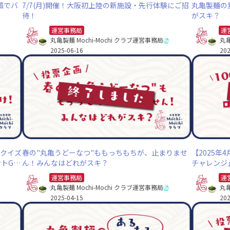
稿でバ
7/7(月)開催！大阪初上陸の新施設・先行体験にご招
丸亀製麺の
待！
がスキ？
運営事務局
運
丸亀製麺 Mochi-Mochi クラブ運営事務局
丸亀
2025-06-16
202
でクイズ
春の"丸亀うどーなつ"ももっちもちが、止まりませ
【2025年
トGE
ん！みんなはどれがスキ？
チャレンジ
運営事務局
運
丸亀製麺 Mochi-Mochi クラブ運営事務局
丸亀
2025-04-15
202