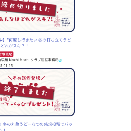
中】"何度も行きたい 冬の打ち立てうど
はどれがスキ？！
営事務局
製麺 Mochi-Mochi クラブ運営事務局
5-01-15
登場！冬の丸亀うどーなつの感想投稿でバッ
ト！