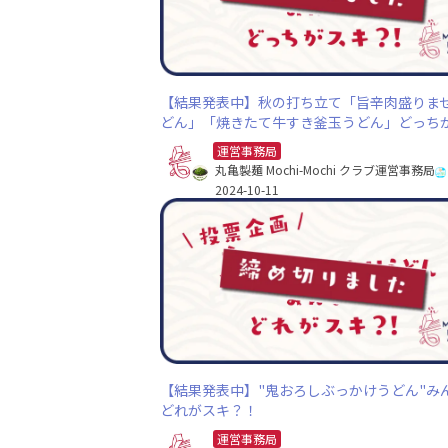
【結果発表中】秋の打ち立て「旨辛肉盛りま
どん」「焼きたて牛すき釜玉うどん」どっち
キ？！
運営事務局
丸亀製麺 Mochi-Mochi クラブ運営事務局
2024-10-11
【結果発表中】"鬼おろしぶっかけうどん"み
どれがスキ？！
運営事務局