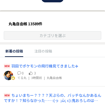
丸亀自由帳 13589件
カテゴリを選ぶ
新着の投稿
注目の投稿
羽田でポケモンの飛行機見てきました✈️
NEW
0
3
てる丸
|
3時間前
|
丸亀自由帳
ちょいまちー？？？？天ぷらの、バッチなんかあるん
NEW
ですか！？知らなかった……:(っ ;ὢ; c):鬼おろしのはさ