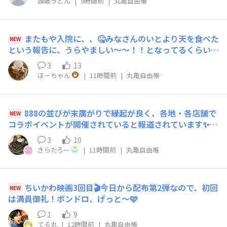
讃岐うどん
|
9時間前
|
丸亀自由帳
を受け、旅した時には地ビールを飲もうと思える一時でし
た。
またもや入院に、、🤒みなさんのいとより天を食べた
NEW
という報告に、うらやましい〜〜！！となってるくらいに
食欲はあるので（笑）とりあえず安静で、乗り切ろうと思
3
13
います😭今朝はワイドショーで令和8年8月8日8時8分8秒
ほーちゃん
|
11時間前
|
丸亀自由帳
をカウントダウンしていて、たまたまみることが出来まし
た🙌末広がりにあやかって、はやく退院できますように🍀
888の並びが末廣がりで縁起が良く、各地・各店舗で
NEW
コラボイベントが開催されていると報道されています✨そ
んな中...昨年⤵️より4日早くhttps://mmclub.marugame.c
3
10
om/chats/kapgvzzyfm8eyc9r✨届きました✨都内在住の
きらたろー
|
11時間前
|
丸亀自由帳
友人が毎年郷里(道東)の訓子府町(くんねっぷちょう)のメ
ロン🍈🍈を送って来てくれます都内在住なので、送ってく
ださるのは彼女の妹君です✨弟妹との仲が良い長姉さんで
ちいかわ映画3回目🎬️今日から配布第2弾なので、初回
NEW
す中身は赤肉、つまりオレンジ色です赤肉🍈は夕張が有名
は満員御礼！ボンドロ、げっと〜🩷
ですが⤴️のパンフにあるように道内の至るところにメロン
農家があることがわかります💡北海道はじゃがいも🥔アス
1
9
パラガス、とうもろこし🌽のイメージが強いのですが、丸
てる丸
|
12時間前
|
丸亀自由帳