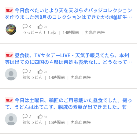
今日食べたいとより天を天ぷら🍤バッジコレクション
NEW
を作りました😙8月のコレクションはできたかな🤔(紅生姜
串・長なすは前からあった)
3
5
うっどーん！！✊🙋
|
14時間前
|
丸亀自由帳
昼食後、TVサタデーLIVE・天気予報見てたら、本州
NEW
等は出てのに四国の４県は何処も表示なし。どうなってる
んじゃと、TVに八つ当たり。北海道、本州、九州などの
2
5
エリアには出てるのに、四国だけ全くなし。どう言う事？
讃岐うどん
|
14時間前
|
丸亀自由帳
最近流行りの、ハラスメントで言えばTVハラ、エリアハ
ラ 酷い話です。怒れ！四国住民！
今日は土曜日、鵜匠のご用意戴いた昼食でした。拠っ
NEW
て、うどんは出てこず、親戚の素麺が出できました。茗荷
を刻んで美味しく戴きました。
2
6
讃岐うどん
|
15時間前
|
丸亀自由帳