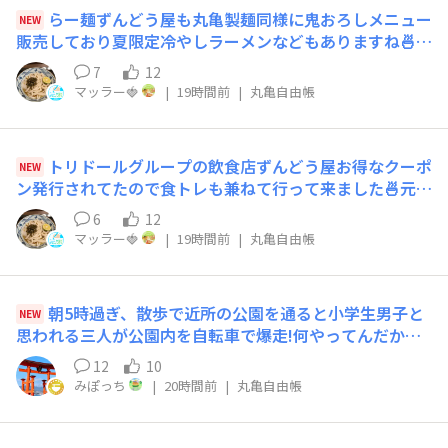
らー麺ずんどう屋も丸亀製麺同様に鬼おろしメニュー
NEW
販売しており夏限定冷やしラーメンなどもありますね🍜卓
上の調味料も豊富なラインナップありますね🧂丸亀製麺は
7
12
薬味ネギやわかめ天かすなど無料トッピング豊富ですがら
マッラー🍓
|
19時間前
|
丸亀自由帳
ー麺ずんどう屋はニンニクと高菜が無料でネギなどは別料
金なので改めて丸亀製麺の無料トッピングの有難さを感じ
ました🙋
トリドールグループの飲食店ずんどう屋お得なクーポ
NEW
ン発行されてたので食トレも兼ねて行って来ました🍜元味
ラーメンに味玉と唐揚げと替玉3玉トッピングしてたくさ
6
12
んの量を何とか食べきってきました🫄お会計ですが唐揚げ
マッラー🍓
|
19時間前
|
丸亀自由帳
と替玉3玉と味玉が合計5枚クーポン併用出来て無料にな
りなんとラーメン1杯の値段だけでこのセット食べれまし
た😋
朝5時過ぎ、散歩で近所の公園を通ると小学生男子と
NEW
思われる三人が公園内を自転車で爆走!何やってんだか。
朝から元気ですね。昨日から従業員福引きが始まりまし
12
10
た。私に対してバイト仲間の期待値の高さにウケる!目玉
みぽっち
|
20時間前
|
丸亀自由帳
はSwich2。あとお肉とかだそう。最近お米が当たったば
かりなからな〜当たらんかな〜💦