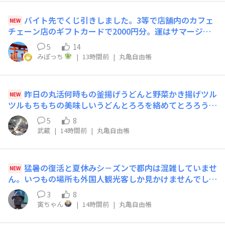
バイト先でくじ引きしました。3等で店舗内のカフェ
NEW
チェーン店のギフトカードで2000円分。運はサマージャ
ンボに残ったか?!
5
14
みぽっち
|
13時間前
|
丸亀自由帳
昨日の丸活何時もの釜揚げうどんと野菜かき揚げツル
NEW
ツルもちもちの美味しいうどんとろろを絡めてとろろうど
んで美味しくいただきました🙏この後デザートでうどんプ
5
8
リン🍮食べたので後ほど投稿しますね😀
武蔵
|
14時間前
|
丸亀自由帳
猛暑の復活と夏休みシ－ズンで都内は混雑していませ
NEW
ん。いつもの場所も外国人観光客しか見かけませんでした
が、あまりの暑さて丸🐢ちゃんの麺天茄子も食べずに蛙事
3
8
にしました😅
寅ちゃん
|
14時間前
|
丸亀自由帳