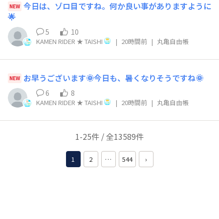
今日は、ゾロ目ですね。何か良い事がありますように
NEW
🌟
5
10
KAMEN RIDER ★ TAISHI
|
20時間前
|
丸亀自由帳
お早うございます🌞今日も、暑くなりそうですね🌞
NEW
6
8
KAMEN RIDER ★ TAISHI
|
20時間前
|
丸亀自由帳
1-25件 / 全13589件
1
2
…
544
›