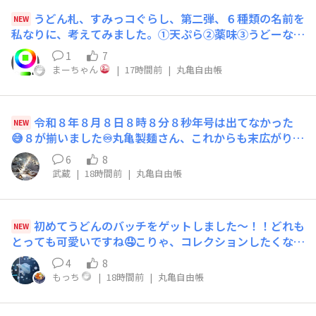
うどん札、すみっコぐらし、第二弾、６種類の名前を
NEW
私なりに、考えてみました。①天ぷら②薬味③うどーなつ
④すみっコ⑤調味料⑥シークレット（夏のおもいで）
1
7
まーちゃん
|
17時間前
|
丸亀自由帳
令和８年８月８日８時８分８秒年号は出てなかった
NEW
😅８が揃いました♾️丸亀製麺さん、これからも末広がりの
八のように末永〜いお付き合い宜しくお願いいたします🙇
6
8
武蔵
|
18時間前
|
丸亀自由帳
初めてうどんのバッチをゲットしました〜！！どれも
NEW
とっても可愛いですね🤤こりゃ、コレクションしたくなり
ます😄
4
8
もっち
|
18時間前
|
丸亀自由帳