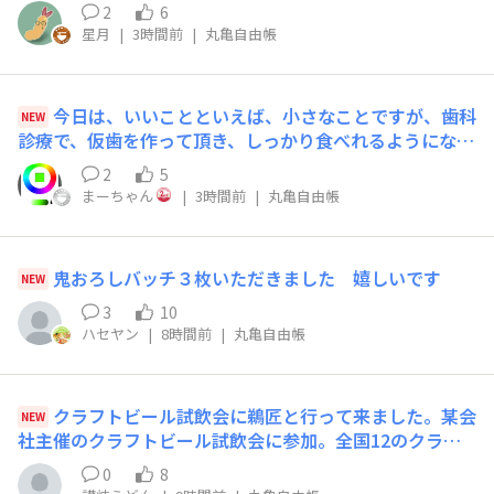
っき貰ったんですけど…これからもっとハッシュタグつけ
2
6
よ……
星月
|
3時間前
|
丸亀自由帳
今日は、いいことといえば、小さなことですが、歯科
NEW
診療で、仮歯を作って頂き、しっかり食べれるようになっ
たことです。
2
5
まーちゃん
|
3時間前
|
丸亀自由帳
鬼おろしバッチ３枚いただきました 嬉しいです
NEW
3
10
ハセヤン
|
8時間前
|
丸亀自由帳
クラフトビール試飲会に鵜匠と行って来ました。某会
NEW
社主催のクラフトビール試飲会に参加。全国12のクラフ
トビールとそれに合う食事の色々を味わってきました。ク
0
8
ラフトビールの歴史や、日本ビール業界での現状等の説明