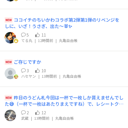
亀製麺さんの小麦🌾も道産ですよね✨恵み多き北の大地に
想いを馳せながら毎年色々なアレンジを楽しませてもらっ
ています🫶時折、農家さんの苦労もお聞きします😥昨今
ココイチのちいかわコラボ第2弾第1弾のリベンジを
NEW
の気候ですと、そのご苦労も半端ないかと生産者さま、は
しに、いざ！うさぎ、出た〜🐰✨️
じめ食に関わってくださっている方々に感謝致します🙏🍈
5
11
メロンは追熟させて美味しく😋いただきます🙂‍↕️ありが
てる丸
|
12時間前
|
丸亀自由帳
とうございました😊8が並ぶ本日、古くは「８・８ロック
デイ」と言うイベントが関西ではあり、同級生がグランプ
リを受賞したことがありました😆ご存知の方いらっしゃ
るのかな？懐かしいです♪本日も暑い🫠ので皆さまご自愛
ご存じですか
NEW
下さい
3
10
ハセヤン
|
13時間前
|
丸亀自由帳
昨日のうどん札今回は一杯で一枚しか貰えませんでし
NEW
た😅（一杯で一枚はあたりまえですね）で、レシートクー
ポンは安定の参加賞でした😭別の所で運を使い切ったの
2
12
かな😅うどんプリン🍮のレシートに期待しましょう🎯
武蔵
|
13時間前
|
丸亀自由帳